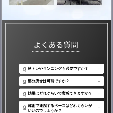
筋トレやランニングも必要ですか？
当院のダイエットは「楽に痩せる」ことをコンセ
部分痩せは可能ですか？
プトにしています。ハイフの施術は横になってい
るだけですし、内服薬で脂肪や糖質の吸収を抑え
医療施術（ハイフ、EMS、脂肪冷却）で可能で
ることができますので、筋トレなどより楽にダイ
効果はどれぐらいで実感できますか？
す。施術を行うパーツの脂肪細胞をピンポイント
エットができます。さらに効果を求めたり筋肉を
に破壊しますので、部分痩せが可能です。
付けたいなど、個人のニーズに合わせて筋トレな
効果の実感には元々の体格・体質などにより個人
施術で通院するペースはどれぐらいが
ど併用されることもお勧めです。
差があります。医療施術で脂肪細胞を破壊した場
いいのでしょうか？
合、約2週間ほどで体外に排出されます。内服薬