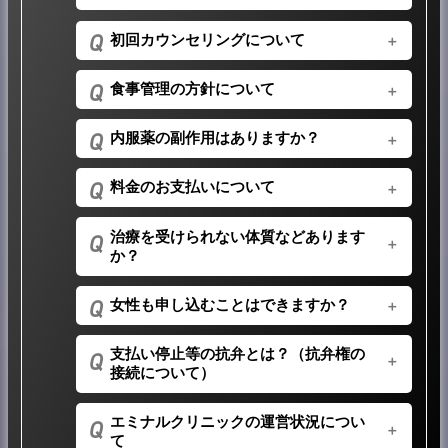
や食事管理による効果も、同様に個人差がありま
同じパーツの施術を受ける場合、2週間以上の間
すが、2週間ほどで実感される方が多いです。
初回カウンセリングについて
隔が必要です。別のパーツであれば翌日からでも
問題ありません。ご希望に合わせてカウンセラー
時間は60分ほどです。体調に関する問診票をご記
と一緒にプランを考えましょう。
食事管理の方針について
入いただき、カウンセラーと最適なダイエットプ
ランをご検討ください。医師との問診では不安な
極端な食事制限を行うことはありません。管理栄
点等お気軽にご相談ください。
内服薬の副作用はありますか？
養士や知識豊富なスタッフが、個人個人の体質や
好みに合わせたアドバイスを行います。
程度には個人差もありますが、副作用がありま
料金のお支払いについて
す。脂肪吸収を阻害するものですと、便意切迫、
排便回数の増加、排便コントロール不良、油性便
現金だけでなく、クレジットカード（一括、分
または脂肪便、油状の排泄物などです。
治療を受けられない体質などあります
割）や医療ローン（最大60分割、ボーナス併用払
か？
も可能）をご利用いただけます。
カウンセラーと無理のないお支払い方法をご検討
内服薬の場合ですと、慢性吸収不良、胆のう障害
ください。
女性も申し込むことはできますか？
の場合や、アレルギーの種類によっては受けるこ
カウンセリング当日にご契約いただいた場合の限
とができません。
定料金もございます。
はい、大丈夫です。エミナルクリニックは、レデ
医療施術については、糖尿合併症、高血圧症、施
支払い停止等の抗弁とは？（抗弁権の
ィース専用とメンズ専用の両方ございます。お気
術部位の皮膚の状態・金属糸やプレートの有無、
接続について）
軽にカウンセリングにお越しください。
心臓の疾患、ケロイド体質などいくつか禁忌事項
女性の方は
【こちら】
よりご予約ください。
がございますので体質に関することは問診時にお
事業者の倒産などにより、それ以降の役務（施
エミナルクリニックの運営状況につい
申し出ください。
術）の提供を受けられなくなった場合、お客様は
て