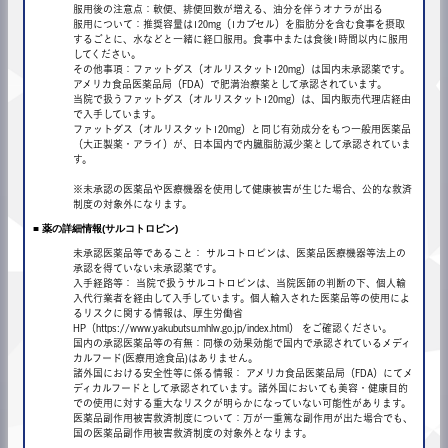
服用後の注意点：軟便、排便回数が増える、油分を伴うオナラが出る
服用について：推奨容量は120mg（1カプセル）を脂肪分を含む食事を摂取
するごとに、水などと一緒に経口服用。食事中または食後1時間以内に服用
してください。
その他事項：ファットダス（オルリスタット120mg）は国内未承認薬です。
アメリカ食品医薬品局（FDA）で肥満治療薬として承認されています。
当院で扱うファットダス（オルリスタット120mg）は、国内販売代理店経由
で入手しています。
ファットダス（オルリスタット120mg）と同じ有効成分をもつ一般用医薬品
（大正製薬・アライ）が、日本国内で内臓脂肪減少薬として承認されていま
す。
※未承認の医薬品や医療機器を使用して健康被害が生じた場合、公的な救済
制度の対象外になります。
■ 薬の詳細情報(サルコトロピン)
未承認医薬品等であること： サルコトロピンは、医薬品医療機器等法上の
承認を得ていない未承認薬です。
入手経路等： 当院で扱うサルコトロピンは、当院医師の判断の下、個人輸
入代行業者を経由して入手しています。個人輸入された医薬品等の使用によ
るリスクに関する情報は、厚生労働省
HP（https://www.yakubutsu.mhlw.go.jp/index.html） をご確認ください。
国内の承認医薬品等の有無：同様の効果効能で国内で承認されているメディ
カルフード(医療用途食品)はありません。
諸外国における安全性等に係る情報： アメリカ食品医薬品局（FDA）にてメ
ディカルフードとして承認されています。諸外国においても美容・健康目的
での使用に対する重大なリスクが明らかになっていない可能性があります。
医薬品副作用被害救済制度について：万が一重篤な副作用が出た場合でも、
国の医薬品副作用被害救済制度の対象外となります。