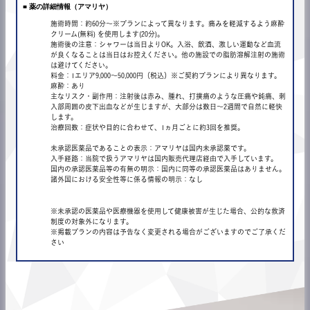
■ 薬の詳細情報（アマリヤ）
施術時間：約60分〜※プランによって異なります。痛みを軽減するよう麻酔
クリーム(無料) を使用します(20分)。
施術後の注意：シャワーは当日よりOK。入浴、飲酒、激しい運動など血流
が良くなることは当日はお控えください。他の施設での脂肪溶解注射の施術
は避けてください。
料金：1エリア9,000〜50,000円（税込）※ご契約プランにより異なります。
麻酔：あり
主なリスク・副作用：注射後は赤み、腫れ、打撲痛のような圧痛や鈍痛、刺
入部周囲の皮下出血などが生じますが、大部分は数日～2週間で自然に軽快
します。
治療回数：症状や目的に合わせて、1ヵ月ごとに約3回を推奨。
未承認医薬品であることの表示：アマリヤは国内未承認薬です。
入手経路：当院で扱うアマリヤは国内販売代理店経由で入手しています。
国内の承認医薬品等の有無の明示：国内に同等の承認医薬品はありません。
諸外国における安全性等に係る情報の明示：なし
※未承認の医薬品や医療機器を使用して健康被害が生じた場合、公的な救済
制度の対象外になります。
※掲載プランの内容は予告なく変更される場合がございますのでご了承くだ
さい