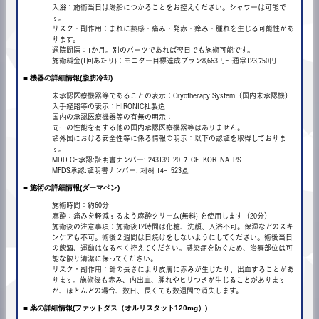
入浴：施術当日は湯船につかることをお控えください。シャワーは可能で
す。
リスク・副作用：まれに熱感・痛み・発赤・痒み・腫れを生じる可能性があ
ります。
通院間隔：1か月。別のパーツであれば翌日でも施術可能です。
施術料金(1回あたり)：モニター目標達成プラン8,663円〜通常123,750円
■ 機器の詳細情報(脂肪冷却)
未承認医療機器等であることの表示：Cryotherapy System（国内未承認機）
入手経路等の表示：HIRONIC社製造
国内の承認医療機器等の有無の明示：
同⼀の性能を有する他の国内承認医療機器等はありません。
諸外国における安全性等に係る情報の明示：以下の認証を取得しておりま
す。
MDD CE承認:証明書ナンバー: 243139-2017-CE-KOR-NA-PS
MFDS承認:証明書ナンバー: 제허 14-1523호
■ 施術の詳細情報(ダーマペン)
施術時間：約60分
麻酔：痛みを軽減するよう麻酔クリーム(無料) を使用します（20分）
施術後の注意事項：施術後12時間は化粧、洗顔、入浴不可。保湿などのスキ
ンケアも不可。術後２週間は日焼けをしないようにしてください。術後当日
の飲酒、運動はなるべく控えてください。感染症を防ぐため、治療部位は可
能な限り清潔に保ってください。
リスク・副作用：針の長さにより皮膚に赤みが生じたり、出血することがあ
ります。施術後も赤み、内出血、腫れやヒリつきが生じることがあります
が、ほとんどの場合、数日、長くても数週間で消失します。
■ 薬の詳細情報(ファットダス（オルリスタット120mg）)