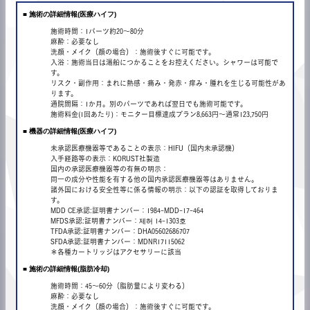
■ 施術の詳細情報(医療ハイフ)
施術時間：1パーツ約20～80分
麻酔：必要なし
洗顔・メイク（顔の場合）：施術後すぐに可能です。
入浴：施術当日は湯船につかることをお控えください。シャワーは可能で
す。
リスク・副作用：まれに熱感・痛み・発赤・痒み・腫れを生じる可能性があ
ります。
通院間隔：1か月。別のパーツであれば翌日でも施術可能です。
施術料金(1回あたり)：モニター目標達成プラン8,663円〜通常123,750円
■ 機器の詳細情報(医療ハイフ)
未承認医療機器等であることの表示：HIFU（国内未承認機）
入手経路等の表示：KORUST社製造
国内の承認医療機器等の有無の明示：
同一の成分や性能を有する他の国内承認医療機器等はありません。
諸外国における安全性等に係る情報の明示：以下の認証を取得しておりま
す。
MDD CE承認:証明書ナンバー：1984-MDD-17-464
MFDS承認:証明書ナンバー：제허 14-1303호
TFDA承認:証明書ナンバー：DHA05602686707
SFDA承認:証明書ナンバー：MDNR17115062
＊各種カートリッジはアクセサリーに該当
■ 施術の詳細情報(脂肪冷却)
施術時間：45～60分（脂肪量により変わる）
麻酔：必要なし
洗顔・メイク（顔の場合）：施術後すぐに可能です。