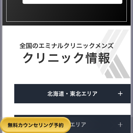
クレジット会社などからの代金請求に対し、お支
払いの停止を求めることができます。
当院では、医療ローンとクレジットカード決済に
※ただし既に支払った（引き落とされた）分は返
おいて、それぞれ複数社とお取り引きがございま
金されません。
す。複数の金融機関と提携を継続できていること
医療ローンやクレジットカードの分割払いは分割
が、当院の企業としての安心感・信用力につなが
手数料がかかりますが、このように万が一に備え
っていると自負しております。これからもお客様
ることもできます。（詳しくはご利用のクレジッ
に安心してご利用いただけるクリニックでありつ
トカード会社、信販会社の契約書等をご確認くだ
づけるよう努めてまいります。
さい）
北海道・東北エリア
札幌院
旭川院
東京エリア
大通駅徒歩1分
旭川駅徒歩5分