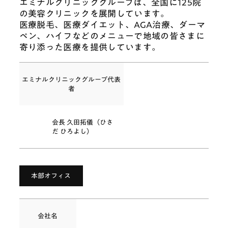
エミナルクリニックグループは、全国に125院
の美容クリニックを展開しています。
医療脱毛、医療ダイエット、AGA治療、ダーマ
ペン、ハイフなどのメニューで地域の皆さまに
お知らせ
コラム一覧
寄り添った医療を提供しています。
院長挨拶
法人概要
エミナルクリニックグループ代表
者
お問い合わせ
会長 久田拓儀（ひさ
だ ひろよし）
本部オフィス
会社名