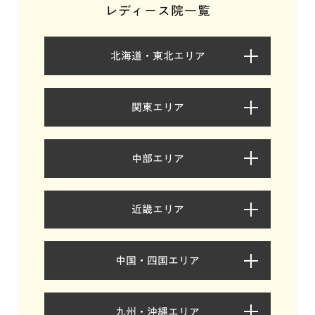
レディース院一覧
北海道・東北エリア
関東エリア
中部エリア
近畿エリア
中国・四国エリア
九州・沖縄エリア