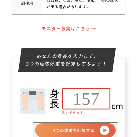
低血糖、吐気、嘔吐、便秘、下痢の症状
副作用
が出る場合があります。
モニター募集はこちら →
あなたの身長を入力して、
3つの理想体重を計算してみよう！
身長