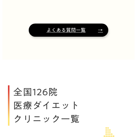
よくある質問一覧
全国126院
医療ダイエット
クリニック一覧