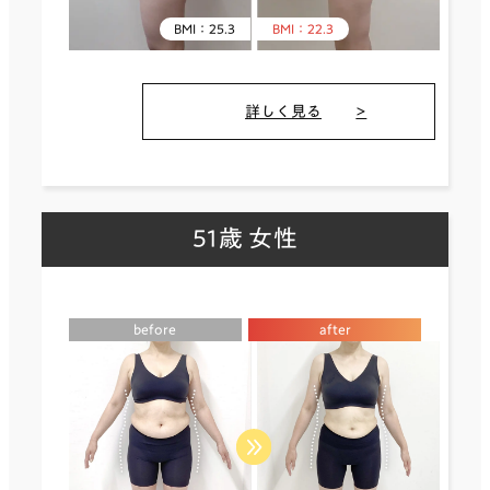
BMI：25.3
BMI：22.3
詳しく見る
51歳 女性
before
after