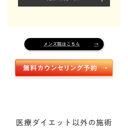
メンズ院はこちら
医療ダイエット以外の施術