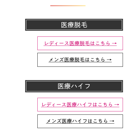
医療脱毛
レディース医療脱毛はこちら →
メンズ医療脱毛はこちら →
医療ハイフ
レディース医療ハイフはこちら →
メンズ医療ハイフはこちら →