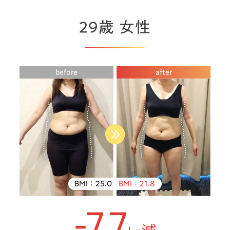
29歳 女性
お知らせ
コラム一覧
院長挨拶
法人概要
before
after
お問い合わせ
BMI：25.0
BMI：21.8
-7.7