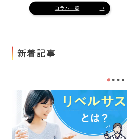
コラム一覧
新着記事