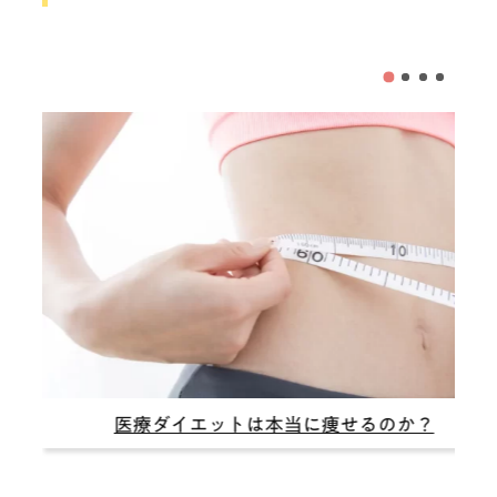
医療ダイエットは本当に痩せるのか？
症例も紹介